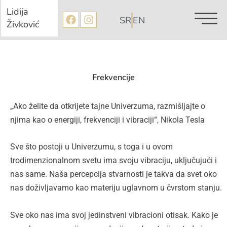
Pređi
Lidija
Facebook
Instagram
SR
EN
na
Živković
sadržaj
Frekvencije
„Ako želite da otkrijete tajne Univerzuma, razmišljajte o
njima kao o energiji, frekvenciji i vibraciji“, Nikola Tesla
Sve što postoji u Univerzumu, s toga i u ovom
trodimenzionalnom svetu ima svoju vibraciju, uključujući i
nas same. Naša percepcija stvarnosti je takva da svet oko
nas doživljavamo kao materiju uglavnom u čvrstom stanju.
Sve oko nas ima svoj jedinstveni vibracioni otisak. Kako je