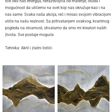
sve oko nas energija, nerazdvojiva od materije, otuda i
mogućnost da utičemo na svet koji nas okružuje kao i na
nas same. Svaka naša akcija, reč i misao svojom vibracijom
utiče na našu realnost. Sa prihvatanjem ovakvog, kvantnog
pogleda na stvarnost, shvatamo da smo mi kreatori naših
života. Sve postaje moguće.
Tehnika: Akril i zlatni listići.